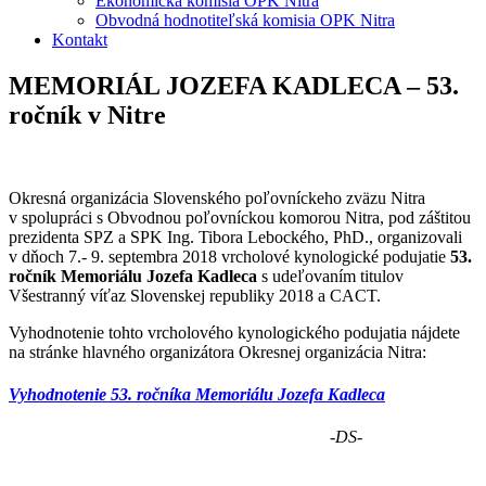
Ekonomická komisia OPK Nitra
Obvodná hodnotiteľská komisia OPK Nitra
Kontakt
MEMORIÁL JOZEFA KADLECA – 53.
ročník v Nitre
Okresná organizácia Slovenského poľovníckeho zväzu Nitra
v spolupráci s Obvodnou poľovníckou komorou Nitra, pod záštitou
prezidenta SPZ a SPK Ing. Tibora Lebockého, PhD., organizovali
v dňoch 7.- 9. septembra 2018 vrcholové kynologické podujatie
53.
ročník Memoriálu Jozefa Kadleca
s udeľovaním titulov
Všestranný víťaz Slovenskej republiky 2018 a CACT.
Vyhodnotenie tohto vrcholového kynologického podujatia nájdete
na stránke hlavného organizátora Okresnej organizácia Nitra:
Vyhodnotenie 53. ročníka Memoriálu Jozefa Kadleca
-DS-