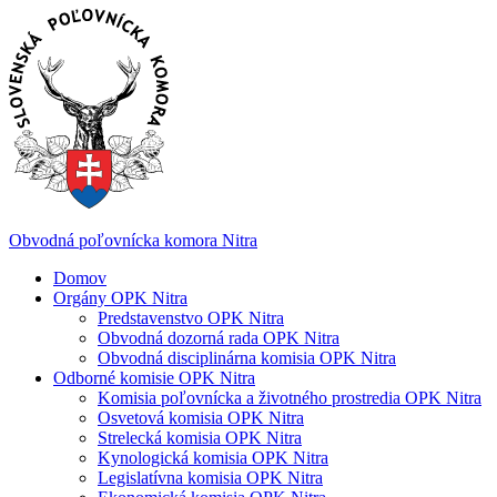
Obvodná poľovnícka komora Nitra
Domov
Orgány OPK Nitra
Predstavenstvo OPK N​itra
​Obvodná d​ozorná rada OPK Nitra
Obvodná disciplinárna komisia OPK Nitra
Odborné komisie OPK Nitra
Komisia poľovnícka a životného prostredia OPK Nitra
Osvetová komisia OPK Nitra
Strelecká komisia OPK Nitra
Kynologická komisia OPK Nitra
Legislatívna komisia OPK Nitra