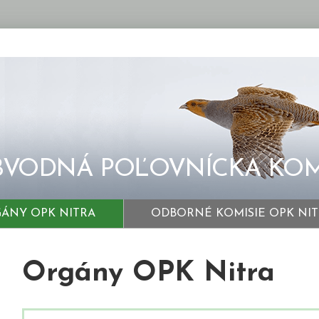
VODNÁ POĽOVNÍCKA KOM
ÁNY OPK NITRA
ODBORNÉ KOMISIE OPK NI
Orgány OPK Nitra