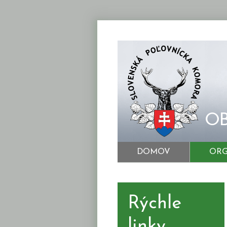
OB
DOMOV
ORG
Rýchle
linky